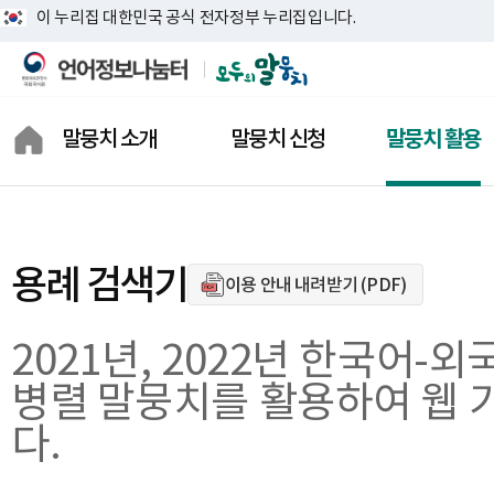
이 누리집 대한민국 공식 전자정부 누리집입니다.
말뭉치 소개
말뭉치 신청
말뭉치 활용
모두의 말뭉치란?
말뭉치 찾기
말뭉치 분석기
모두의 말뭉치 통계
말뭉치 신청 내역
용례 검색기
용례 검색기
이용 안내 내려받기 (PDF)
말뭉치 소개
말뭉치 신청 장바구니
연구 보고서
상징 소개
말뭉치 신청 도움말
활용 지원 자료
2021년, 2022년 한국어
결과물 공개 신청
활용 사례
병렬 말뭉치를 활용하여 웹 
다.