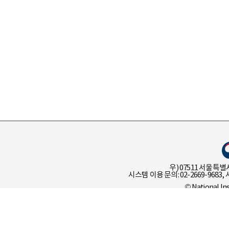
우) 07511 서울특별
시스템 이용 문의: 02-2669-9683, 
© National In
이용 정책
개인 정보 처리 
언어정보나눔터 유관기관 선택