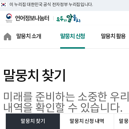
이 누리집 대한민국 공식 전자정부 누리집입니다.
말뭉치 소개
말뭉치 신청
말뭉치 활용
모두의 말뭉치란?
말뭉치 찾기
말뭉치 분석기
모두의 말뭉치 통계
말뭉치 신청 내역
용례 검색기
말뭉치 찾기
말뭉치 소개
말뭉치 신청 장바구니
연구 보고서
상징 소개
말뭉치 신청 도움말
활용 지원 자료
미래를 준비하는 소중한 우리
결과물 공개 신청
활용 사례
내역을 확인할 수 있습니다.
말뭉치 찾기
말뭉치 신청 내역
말뭉