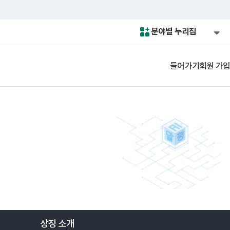
분야별 누리집
모두의 말뭉치
들어가기
회원 가입
인공지능(AI)말평
온용어
상징 소개