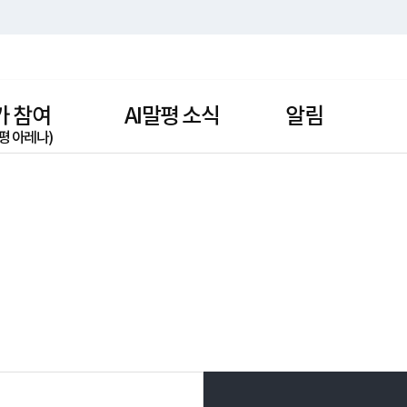
가 참여
AI말평 소식
알림
평 아레나)
홍보 영상
공지 사항
홍보 자료
주요 일정
논문·보고서
사용 안내
보도 자료