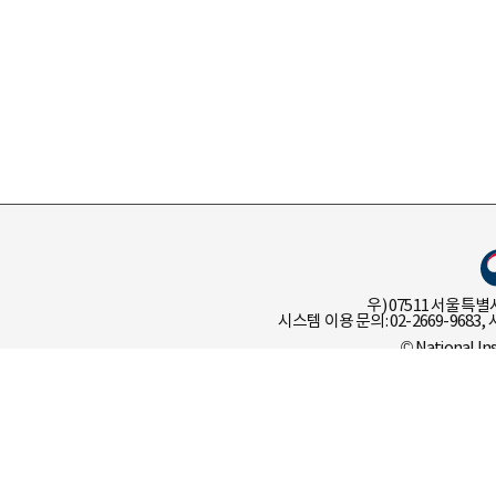
우) 07511 서울특별
시스템 이용 문의: 02-2669-9683, 
© National In
이용 정책
개인 정보 처리 
언어정보나눔터 유관기관 선택