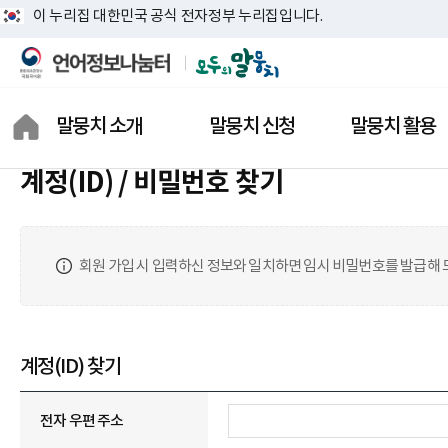
이 누리집 대한민국 공식 전자정부 누리집입니다.
말뭉치 소개
말뭉치 신청
말뭉치 활용
계정(ID) / 비밀번호 찾기
모두의 말뭉치란?
말뭉치 찾기
말뭉치 분석기
모두의 말뭉치 통계
말뭉치 신청 내역
용례 검색기
말뭉치 소개
말뭉치 신청 장바구니
연구 보고서
회원 가입 시 입력하신 정보와 일치하면 임시 비밀번호를 발급해 
상징 소개
말뭉치 신청 도움말
활용 지원 자료
결과물 공개 신청
활용 사례
계정(ID) 찾기
전자 우편 주소