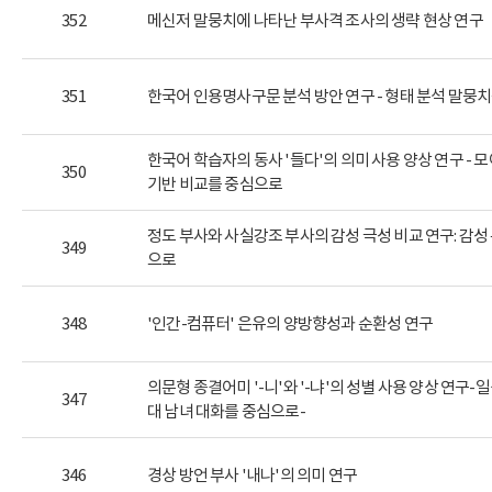
352
메신저 말뭉치에 나타난 부사격 조사의 생략 현상 연구
351
한국어 인용명사구문 분석 방안 연구 - 형태 분석 말뭉치
한국어 학습자의 동사 '들다'의 의미 사용 양상 연구 - 
350
기반 비교를 중심으로
정도 부사와 사실강조 부사의 감성 극성 비교 연구: 감성
349
으로
348
'인간-컴퓨터' 은유의 양방향성과 순환성 연구
의문형 종결어미 '-니'와 '-냐'의 성별 사용 양상 연구-
347
대 남녀 대화를 중심으로-
346
경상 방언 부사 '내나'의 의미 연구