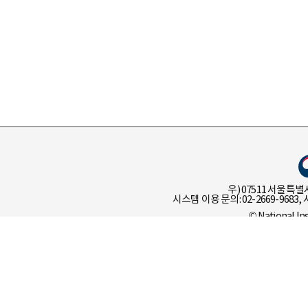
우) 07511 서울특별
시스템 이용 문의: 02-2669-9683, 
© National In
이용 정책
개인 정보 처리 
언어정보나눔터 유관기관 선택