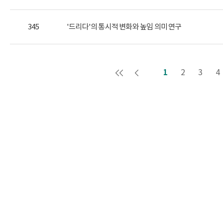
345
'드리다'의 통시적 변화와 높임 의미 연구
2
3
4
1