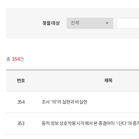
검색어 입력
찾을 대상
총
354
건
번호
제목
354
조사 '의'의 실현과 비실현
353
동적 정보 상호작용 시각에서 본 종결어미 '-단다'의 증