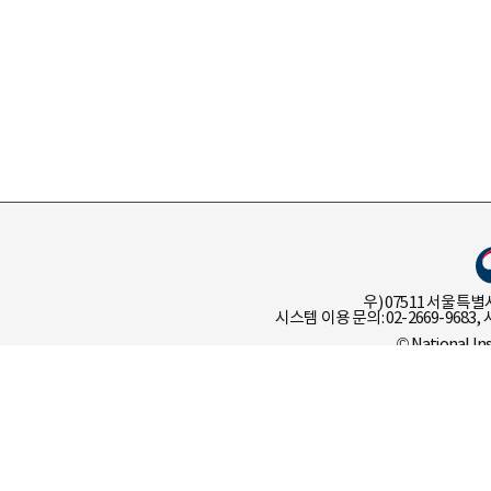
우) 07511 서울특별
시스템 이용 문의: 02-2669-9683, 
© National In
이용 정책
개인 정보 처리 
언어정보나눔터 유관기관 선택